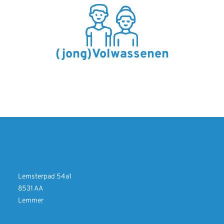
(jong)Volwassenen
Lemsterpad 54a1
8531 AA
Lemmer