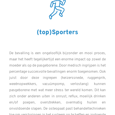
(top)Sporters
De bevalling is een ongelooflijk bijzonder en mooi proces,
maar het heeft tegelijkertijd een enorme impact op zowel de
moeder als op de pasgeborene. Door medisch ingrijpen is het
percentage succesvolle bevallingen enorm toegenomen. Ook
juist door deze ingrepen (keizerssnede, ruggenprik,
weeënopwekkers, vacuümpomp, verlostang) kunnen
pasgeborene met wat meer stress ter wereld komen. Dit kan
zich onder anderen uiten in onrust, reflux, moeilijk drinken
en/of poepen, overstrekken, overmatig huilen en
onvoldoende slapen. De osteopaat past behandeltechnieken
toe om verstoringen in het systeem op te heffen en zodoende