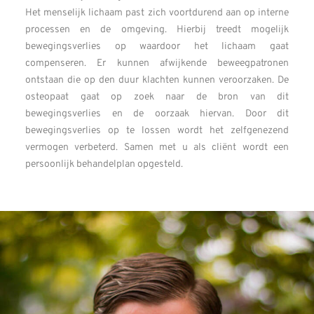
Het menselijk lichaam past zich voortdurend aan op interne
processen en de omgeving. Hierbij
treedt mogelijk
bewegingsverlies op waardoor het lichaam gaat
compenseren. Er kunnen afwijkende beweegpatronen
ontstaan die op den duur klachten kunnen veroorzaken. De
osteopaat gaat op zoek naar de bron van dit
bewegingsverlies en de oorzaak hiervan. Door dit
bewegingsverlies op te lossen wordt het zelfgenezend
vermogen verbeterd. Samen met u als cliënt wordt een
persoonlijk behandelplan opgesteld.